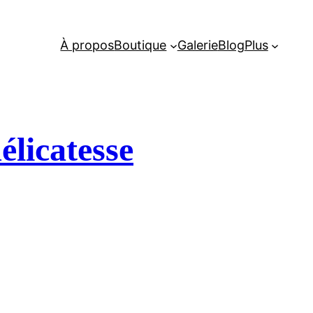
À propos
Boutique
Galerie
Blog
Plus
élicatesse