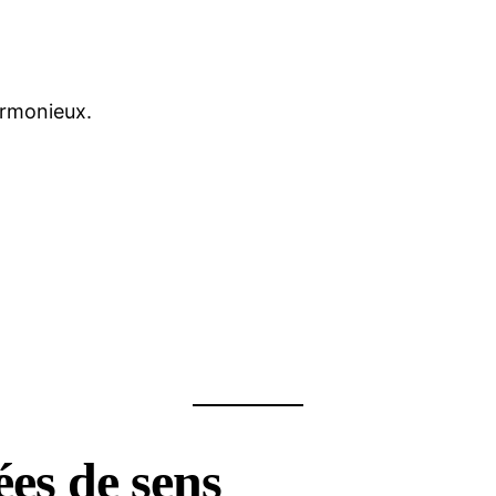
armonieux.
es de sens